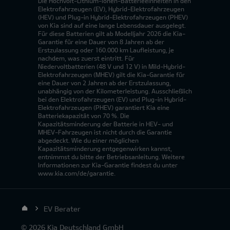
Die Hochvolt-Lithium-Ionen-Batterieeinheiten in den
Elektrofahrzeugen (EV), Hybrid-Elektrofahrzeugen
(HEV) und Plug-in Hybrid-Elektrofahrzeugen (PHEV)
von Kia sind auf eine lange Lebensdauer ausgelegt.
Für diese Batterien gilt ab Modelljahr 2026 die Kia-
Garantie für eine Dauer von 8 Jahren ab der
Erstzulassung oder 160.000 km Laufleistung, je
nachdem, was zuerst eintritt. Für
Niedervoltbatterien (48 V und 12 V) in Mild-Hybrid-
Elektrofahrzeugen (MHEV) gilt die Kia-Garantie für
eine Dauer von 2 Jahren ab der Erstzulassung,
unabhängig von der Kilometerleistung. Ausschließlich
bei den Elektrofahrzeugen (EV) und Plug-in Hybrid-
Elektrofahrzeugen (PHEV) garantiert Kia eine
Batteriekapazität von 70 %. Die
Kapazitätsminderung der Batterie in HEV- und
MHEV-Fahrzeugen ist nicht durch die Garantie
abgedeckt. Wie du einer möglichen
Kapazitätsminderung entgegenwirken kannst,
entnimmst du bitte der Betriebsanleitung. Weitere
Informationen zur Kia-Garantie findest du unter
www.kia.com/de/garantie.
EV Berater
© 2026 Kia Deutschland GmbH