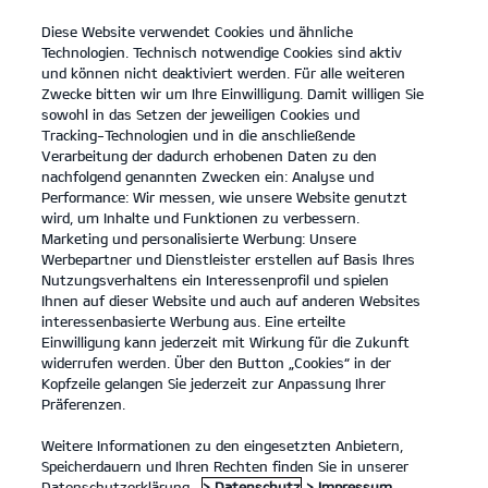
Diese Website verwendet Cookies und ähnliche
open
Technologien. Technisch notwendige Cookies sind aktiv
menu
und können nicht deaktiviert werden. Für alle weiteren
KONTAKT
Zwecke bitten wir um Ihre Einwilligung. Damit willigen Sie
sowohl in das Setzen der jeweiligen Cookies und
Tracking-Technologien und in die anschließende
Verarbeitung der dadurch erhobenen Daten zu den
nachfolgend genannten Zwecken ein: Analyse und
Performance: Wir messen, wie unsere Website genutzt
wird, um Inhalte und Funktionen zu verbessern.
Marketing und personalisierte Werbung: Unsere
Werbepartner und Dienstleister erstellen auf Basis Ihres
Nutzungsverhaltens ein Interessenprofil und spielen
Ihnen auf dieser Website und auch auf anderen Websites
interessenbasierte Werbung aus. Eine erteilte
Einwilligung kann jederzeit mit Wirkung für die Zukunft
widerrufen werden. Über den Button „Cookies“ in der
Kopfzeile gelangen Sie jederzeit zur Anpassung Ihrer
Präferenzen.
Weitere Informationen zu den eingesetzten Anbietern,
Speicherdauern und Ihren Rechten finden Sie in unserer
PBV Nutzfahrzeuge
Datenschutzerklärung.
> Datenschutz
> Impressum