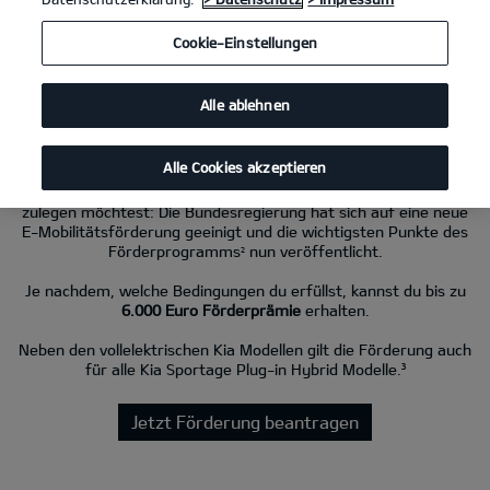
Cookie-Einstellungen
Kia EV4 81.4-kWh-Batterie, FWD GT-Line
(Strom/Reduktionsgetriebe);
150 kW (204 PS): Stromverbrauch kombiniert 15,8 kWh/100 km; CO₂-
Emissionen kombiniert 0 g/km; CO₂-Klasse A. Bis zu 584 km Reichweite.
Alle ablehnen
Neue Förderung für Kia EV-Modelle ab 2026.
Alle Cookies akzeptieren
Eine tolle Nachricht, wenn du dir einen vollelektrischen Kia
zulegen möchtest: Die Bundesregierung hat sich auf eine neue
E-Mobilitätsförderung geeinigt und die wichtigsten Punkte des
Förderprogramms
nun veröffentlicht.
2
Je nachdem, welche Bedingungen du erfüllst, kannst du bis zu
6.000 Euro Förderprämie
erhalten.
Neben den vollelektrischen Kia Modellen gilt die Förderung auch
für alle Kia Sportage Plug-in Hybrid Modelle.³
Jetzt Förderung beantragen