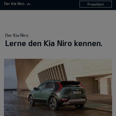
Der Kia Niro
Probefahrt
Der Kia Niro
Exterieur
Komfort
Der Kia Niro
Konnektivität
Lerne den Kia Niro kennen.
Antrieb
Sicherheitsfunktionen
360°-Darstellung
Ausstattungslinien