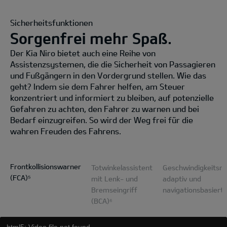
Sicherheitsfunktionen
Sorgenfrei mehr Spaß.
Der Kia Niro bietet auch eine Reihe von
Assistenzsystemen, die die Sicherheit von Passagieren
und Fußgängern in den Vordergrund stellen. Wie das
geht? Indem sie dem Fahrer helfen, am Steuer
konzentriert und informiert zu bleiben, auf potenzielle
Gefahren zu achten, den Fahrer zu warnen und bei
Bedarf einzugreifen. So wird der Weg frei für die
wahren Freuden des Fahrens.
Frontkollisionswarner
Totwinkelassistent
Geschwindigkeitsre
(FCA)⁵
mit Lenk- und
adaptiv und
Bremseingriff
navigationsbasiert
(BCA)⁶
html5: Video file not found