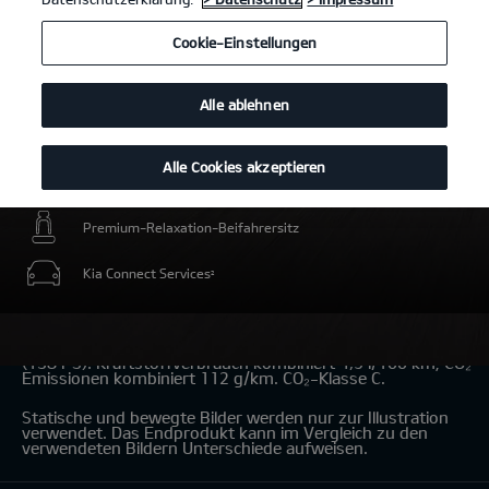
Cookie-Einstellungen
Alle ablehnen
Alle Cookies akzeptieren
Intelligente elektrische Energiereserve für Umweltzonen
Premium-Relaxation-Beifahrersitz
Kia Connect Services
2
Kia Niro Hybrid 1.6 GDI Hybrid
(Benzin/Automatik); 101,5 kW
(138 PS): Kraftstoffverbrauch kombiniert 4,9 l/100 km; CO₂-
Emissionen kombiniert 112 g/km. CO₂-Klasse C.
Statische und bewegte Bilder werden nur zur Illustration
verwendet. Das Endprodukt kann im Vergleich zu den
verwendeten Bildern Unterschiede aufweisen.