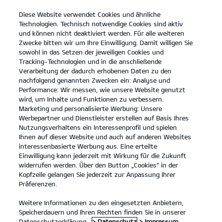
Diese Website verwendet Cookies und ähnliche
open
Technologien. Technisch notwendige Cookies sind aktiv
menu
und können nicht deaktiviert werden. Für alle weiteren
KONTAKT
Zwecke bitten wir um Ihre Einwilligung. Damit willigen Sie
sowohl in das Setzen der jeweiligen Cookies und
Tracking-Technologien und in die anschließende
Entdecken
Verarbeitung der dadurch erhobenen Daten zu den
nachfolgend genannten Zwecken ein: Analyse und
...
...
ENTDECKEN
Performance: Wir messen, wie unsere Website genutzt
wird, um Inhalte und Funktionen zu verbessern.
Marketing und personalisierte Werbung: Unsere
Der Kia Niro.
Werbepartner und Dienstleister erstellen auf Basis Ihres
Nutzungsverhaltens ein Interessenprofil und spielen
Denk einfach mal größer.
Ihnen auf dieser Website und auch auf anderen Websites
interessenbasierte Werbung aus. Eine erteilte
Einwilligung kann jederzeit mit Wirkung für die Zukunft
widerrufen werden. Über den Button „Cookies“ in der
Kopfzeile gelangen Sie jederzeit zur Anpassung Ihrer
Präferenzen.
Weitere Informationen zu den eingesetzten Anbietern,
Speicherdauern und Ihren Rechten finden Sie in unserer
Datenschutzerklärung.
> Datenschutz
> Impressum