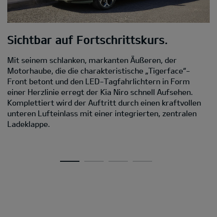
Sichtbar auf Fortschrittskurs.
M
Mit seinem schlanken, markanten Äußeren, der
D
Motorhaube, die die charakteristische „Tigerface“-
Front betont und den LED-Tagfahrlichtern in Form
Da
einer Herzlinie erregt der Kia Niro schnell Aufsehen.
s
Komplettiert wird der Auftritt durch einen kraftvollen
C
unteren Lufteinlass mit einer integrierten, zentralen
D
Ladeklappe.
Ei
A
v