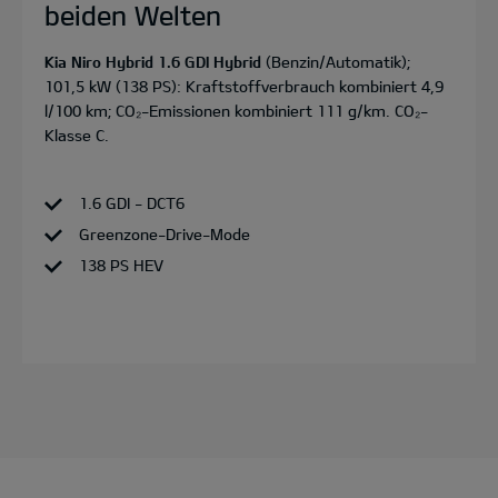
beiden Welten
Kia Niro Hybrid 1.6 GDI Hybrid
(Benzin/Automatik);
101,5 kW (138 PS): Kraftstoffverbrauch kombiniert 4,9
l/100 km; CO₂-Emissionen kombiniert 111 g/km. CO₂-
Klasse C.
1.6 GDI - DCT6
Greenzone-Drive-Mode
138 PS HEV