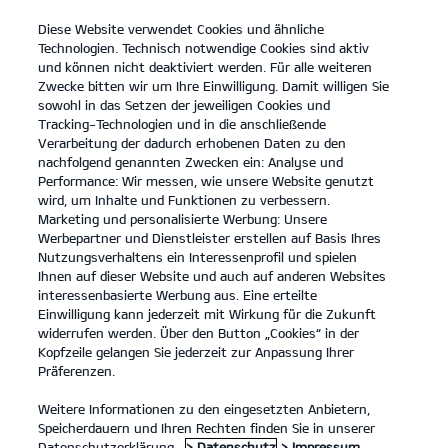
Diese Website verwendet Cookies und ähnliche
open
Technologien. Technisch notwendige Cookies sind aktiv
menu
und können nicht deaktiviert werden. Für alle weiteren
KONTAKT
Zwecke bitten wir um Ihre Einwilligung. Damit willigen Sie
sowohl in das Setzen der jeweiligen Cookies und
Tracking-Technologien und in die anschließende
Entdecken
Verarbeitung der dadurch erhobenen Daten zu den
nachfolgend genannten Zwecken ein: Analyse und
...
ENTDECKEN
Performance: Wir messen, wie unsere Website genutzt
wird, um Inhalte und Funktionen zu verbessern.
Marketing und personalisierte Werbung: Unsere
Werbepartner und Dienstleister erstellen auf Basis Ihres
Nutzungsverhaltens ein Interessenprofil und spielen
Ihnen auf dieser Website und auch auf anderen Websites
interessenbasierte Werbung aus. Eine erteilte
Einwilligung kann jederzeit mit Wirkung für die Zukunft
widerrufen werden. Über den Button „Cookies“ in der
Kopfzeile gelangen Sie jederzeit zur Anpassung Ihrer
Präferenzen.
Weitere Informationen zu den eingesetzten Anbietern,
Speicherdauern und Ihren Rechten finden Sie in unserer
Datenschutzerklärung.
> Datenschutz
> Impressum