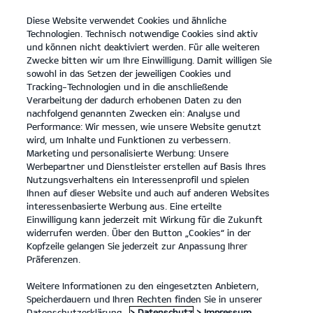
Diese Website verwendet Cookies und ähnliche
open
Technologien. Technisch notwendige Cookies sind aktiv
menu
und können nicht deaktiviert werden. Für alle weiteren
KONTAKT
Zwecke bitten wir um Ihre Einwilligung. Damit willigen Sie
sowohl in das Setzen der jeweiligen Cookies und
Tracking-Technologien und in die anschließende
Technische Daten
Verarbeitung der dadurch erhobenen Daten zu den
nachfolgend genannten Zwecken ein: Analyse und
...
...
TECHNISCHE DATEN
Performance: Wir messen, wie unsere Website genutzt
wird, um Inhalte und Funktionen zu verbessern.
Sportage
Sportage
Sportage Plug-
Marketing und personalisierte Werbung: Unsere
Hybrid
in Hybrid
Werbepartner und Dienstleister erstellen auf Basis Ihres
Nutzungsverhaltens ein Interessenprofil und spielen
Ihnen auf dieser Website und auch auf anderen Websites
interessenbasierte Werbung aus. Eine erteilte
Der Kia Sportage - Technische Daten
Einwilligung kann jederzeit mit Wirkung für die Zukunft
widerrufen werden. Über den Button „Cookies“ in der
Kopfzeile gelangen Sie jederzeit zur Anpassung Ihrer
Präferenzen.
Abmessungen Sportage
Weitere Informationen zu den eingesetzten Anbietern,
Speicherdauern und Ihren Rechten finden Sie in unserer
Datenschutzerklärung.
> Datenschutz
> Impressum